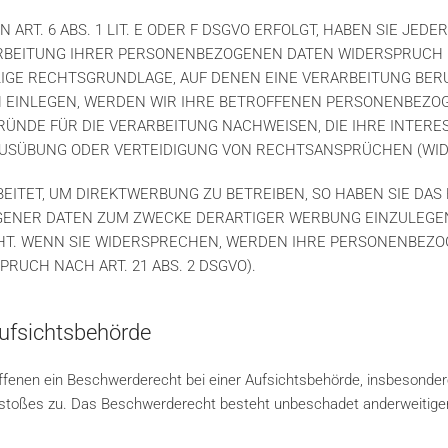
T. 6 ABS. 1 LIT. E ODER F DSGVO ERFOLGT, HABEN SIE JEDER
RBEITUNG IHRER PERSONENBEZOGENEN DATEN WIDERSPRUCH EIN
LIGE RECHTSGRUNDLAGE, AUF DENEN EINE VERARBEITUNG BER
EINLEGEN, WERDEN WIR IHRE BETROFFENEN PERSONENBEZOGE
NDE FÜR DIE VERARBEITUNG NACHWEISEN, DIE IHRE INTERE
USÜBUNG ODER VERTEIDIGUNG VON RECHTSANSPRÜCHEN (WIDER
TET, UM DIREKTWERBUNG ZU BETREIBEN, SO HABEN SIE DAS 
NER DATEN ZUM ZWECKE DERARTIGER WERBUNG EINZULEGEN; D
HT. WENN SIE WIDERSPRECHEN, WERDEN IHRE PERSONENBEZ
UCH NACH ART. 21 ABS. 2 DSGVO).
ufsichts­behörde
fenen ein Beschwerderecht bei einer Aufsichtsbehörde, insbesondere
stoßes zu. Das Beschwerderecht besteht unbeschadet anderweitiger 