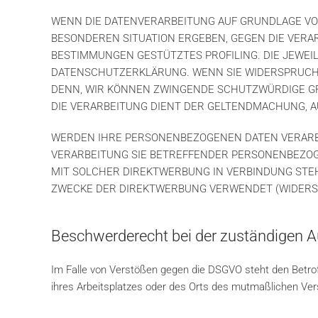
WENN DIE DATENVERARBEITUNG AUF GRUNDLAGE VON AR
BESONDEREN SITUATION ERGEBEN, GEGEN DIE VERA
BESTIMMUNGEN GESTÜTZTES PROFILING. DIE JEWEI
DATENSCHUTZERKLÄRUNG. WENN SIE WIDERSPRUCH 
DENN, WIR KÖNNEN ZWINGENDE SCHUTZWÜRDIGE GRÜ
DIE VERARBEITUNG DIENT DER GELTENDMACHUNG, A
WERDEN IHRE PERSONENBEZOGENEN DATEN VERARBEI
VERARBEITUNG SIE BETREFFENDER PERSONENBEZOGE
MIT SOLCHER DIREKTWERBUNG IN VERBINDUNG STE
ZWECKE DER DIREKTWERBUNG VERWENDET (WIDERSPR
Beschwerde­recht bei der zuständigen A
Im Falle von Verstößen gegen die DSGVO steht den Betrof
ihres Arbeitsplatzes oder des Orts des mutmaßlichen Ver