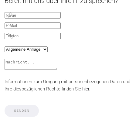
Bereit mit uns über Ihre IT zu sprechen?
Informationen zum Umgang mit personenbezogenen Daten und
Ihre diesbezüglichen Rechte finden Sie
hier
.
Nehmen Sie mit uns Kontakt auf
SENDEN
Telefon
06128 - 8588140
E-Mail
hello@defcomp.de